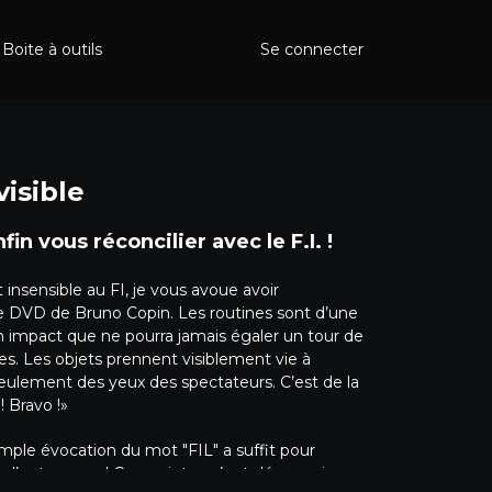
Boite à outils
Se connecter
visible
Copin va enfin vous réconcilier avec le F.I. !
 insensible au FI, je vous avoue avoir
e DVD de Bruno Copin. Les routines sont d’une
un impact que ne pourra jamais égaler un tour de
s. Les objets prennent visiblement vie à
ulement des yeux des spectateurs. C’est de la
 Bravo !»
mple évocation du mot "FIL" a suffit pour
s d’entre vous ! Ces craintes n’ont désormais