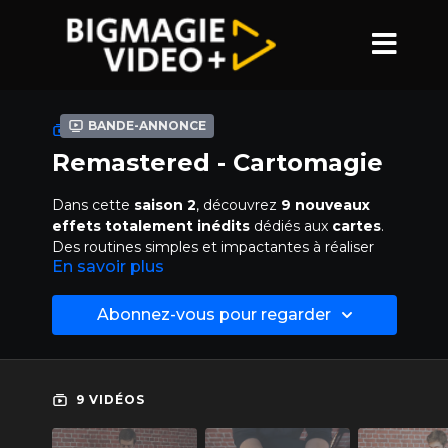
Bande-annonce
COLLECTION
Remastered - Cartomagie
Dans cette
saison 2
, découvrez
9 nouveaux
effets totalement inédits
dédiés aux
cartes
.
Des routines simples et impactantes à réaliser
En savoir plus
avec du matériel que vous avez déjà à la maison.
DES EFFETS PUISSANTS FACILES A RÉALISER
Abonnez-vous pour regarder
Découvrez des méthodes efficaces revisitées,
des découvertes originales et des routines
construites pour être simples à réaliser tout en
9 VIDÉOS
garantissant un maximum d'impact ! A chaque
épisode, de nombreux conseils, subtilités et idées