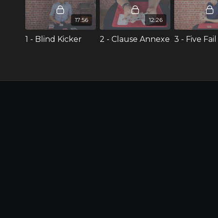
pour aller encore plus loin avec les effets
proposés.
17:56
12:26
1 - Blind Kicker
2 - Clause Annexe
3 - Five Fail
DANS CET EPISODE DE REMASTERED
CARTES
Blind Kicker :
une routine avec deux jeux
de cartes dans laquelle vous et votre
spectateur faites des choix sans jamais voir
les cartes. Vous révélez ensuite que vous
avez tous les deux choisi la même carte,
retrouvé et deux As, le tout dans un jeu
entièrement blanc !
Clause Annexe :
votre spectateur
détermine de façon très honnête sa propre
main de BlackJack avant de couper
librement le jeu pour vous donner la votre.
Alors qu'il gagne à première vue la partie,
vous révélez une règle très particulière,
révélant le total de votre main alors que
vous n'avez jamais touché aux cartes...